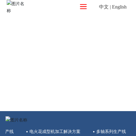
中文
|
English
专业从事电加工及数控机床的研究、开发、生
产制造
● 自主研发生产的“大锥度精密数控线切割机床”在国内电加工行业独
树一帜
● 被北京市科委评为“国家重点新产品”
● 获得北京市科学进步奖
● 获得多项国家发明专利
● 获得ISO 9001 质量管理体系认证及CE认证
走丝生产线
• 电火花成型机加工解决方案
• 多轴系列生产线